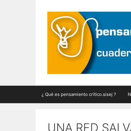
Saltar
al
contenido
¿ Qué es pensamiento crítico.sisej ?
N
UNA RED SALV