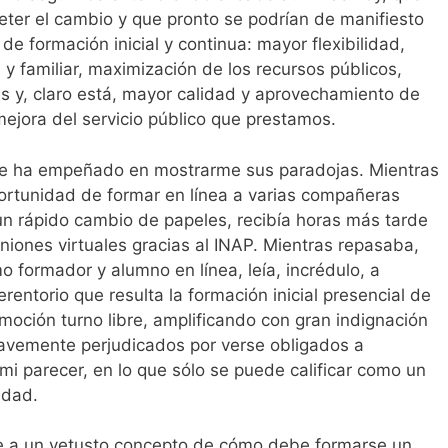
ter el cambio y que pronto se podrían de manifiesto
e formación inicial y continua: mayor flexibilidad,
l y familiar, maximización de los recursos públicos,
 y, claro está, mayor calidad y aprovechamiento de
mejora del servicio público que prestamos.
se ha empeñado en mostrarme sus paradojas. Mientras
portunidad de formar en línea a varias compañeras
 un rápido cambio de papeles, recibía horas más tarde
niones virtuales gracias al INAP. Mientras repasaba,
o formador y alumno en línea, leía, incrédulo, a
rentorio que resulta la formación inicial presencial de
omoción turno libre, amplificando con gran indignación
ravemente perjudicados por verse obligados a
 mi parecer, en lo que sólo se puede calificar como un
idad.
arse a un vetusto concepto de cómo debe formarse un