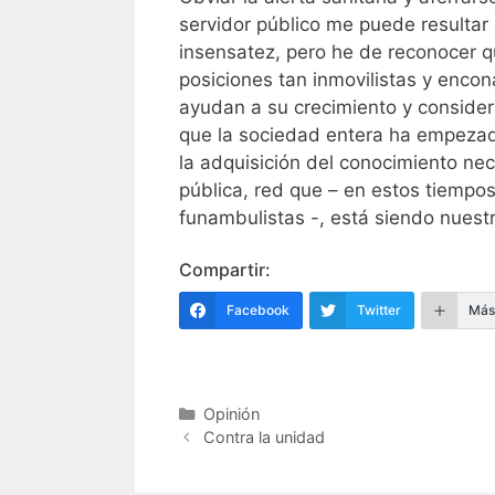
servidor público me puede resultar
insensatez, pero he de reconocer 
posiciones tan inmovilistas y enco
ayudan a su crecimiento y consider
que la sociedad entera ha empezado
la adquisición del conocimiento ne
pública, red que – en estos tiempo
funambulistas -, está siendo nuest
Compartir:
Facebook
Twitter
Más
Categorías
Opinión
Navegación
Contra la unidad
de
entradas