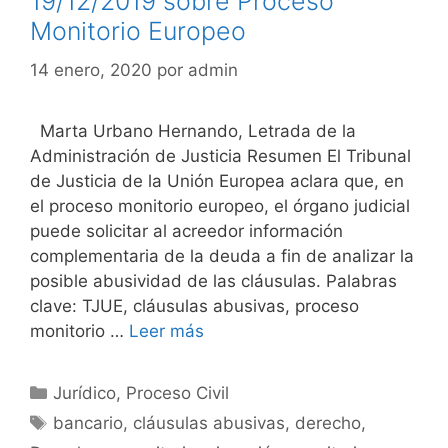
19/12/2019 sobre Proceso
Monitorio Europeo
14 enero, 2020
por
admin
Marta Urbano Hernando, Letrada de la
Administración de Justicia Resumen El Tribunal
de Justicia de la Unión Europea aclara que, en
el proceso monitorio europeo, el órgano judicial
puede solicitar al acreedor información
complementaria de la deuda a fin de analizar la
posible abusividad de las cláusulas. Palabras
clave: TJUE, cláusulas abusivas, proceso
monitorio …
Leer más
Categorías
Jurídico
,
Proceso Civil
Etiquetas
bancario
,
cláusulas abusivas
,
derecho
,