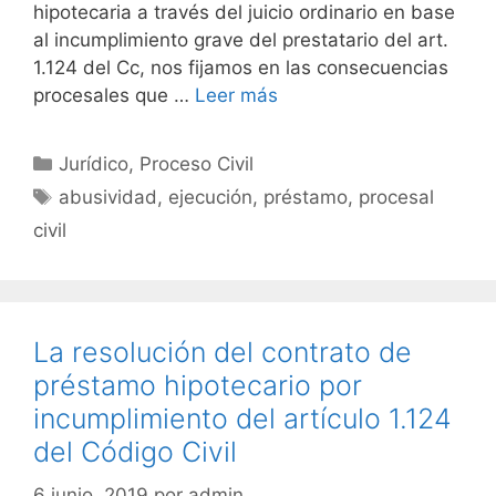
hipotecaria a través del juicio ordinario en base
al incumplimiento grave del prestatario del art.
1.124 del Cc, nos fijamos en las consecuencias
procesales que …
Leer más
Categorías
Jurídico
,
Proceso Civil
Etiquetas
abusividad
,
ejecución
,
préstamo
,
procesal
civil
La resolución del contrato de
préstamo hipotecario por
incumplimiento del artículo 1.124
del Código Civil
6 junio, 2019
por
admin