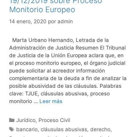
19/12/2019 sobre Proceso
Monitorio Europeo
14 enero, 2020
por
admin
Marta Urbano Hernando, Letrada de la
Administración de Justicia Resumen El Tribunal
de Justicia de la Unión Europea aclara que, en
el proceso monitorio europeo, el órgano judicial
puede solicitar al acreedor información
complementaria de la deuda a fin de analizar la
posible abusividad de las cláusulas. Palabras
clave: TJUE, cláusulas abusivas, proceso
monitorio …
Leer más
Categorías
Jurídico
,
Proceso Civil
Etiquetas
bancario
,
cláusulas abusivas
,
derecho
,