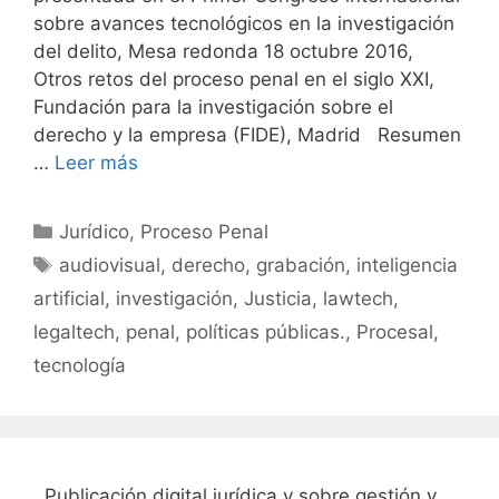
sobre avances tecnológicos en la investigación
del delito, Mesa redonda 18 octubre 2016,
Otros retos del proceso penal en el siglo XXI,
Fundación para la investigación sobre el
derecho y la empresa (FIDE), Madrid Resumen
…
Leer más
Categorías
Jurídico
,
Proceso Penal
Etiquetas
audiovisual
,
derecho
,
grabación
,
inteligencia
artificial
,
investigación
,
Justicia
,
lawtech
,
legaltech
,
penal
,
políticas públicas.
,
Procesal
,
tecnología
Publicación digital jurídica y sobre gestión y