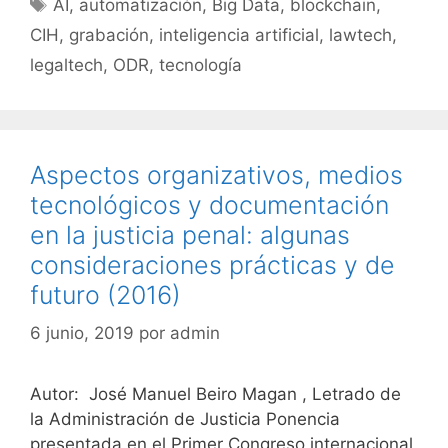
Etiquetas
AI
,
automatización
,
Big Data
,
blockchain
,
CIH
,
grabación
,
inteligencia artificial
,
lawtech
,
legaltech
,
ODR
,
tecnología
Aspectos organizativos, medios
tecnológicos y documentación
en la justicia penal: algunas
consideraciones prácticas y de
futuro (2016)
6 junio, 2019
por
admin
Autor: José Manuel Beiro Magan , Letrado de
la Administración de Justicia Ponencia
presentada en el Primer Congreso internacional